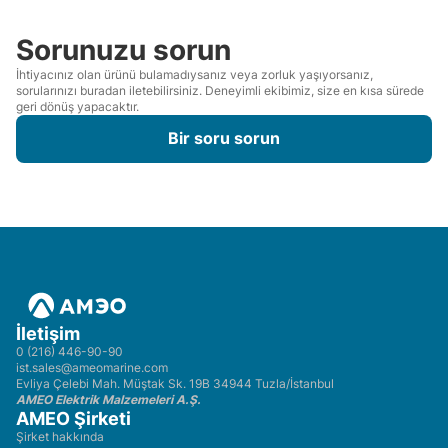
Sorunuzu sorun
İhtiyacınız olan ürünü bulamadıysanız veya zorluk yaşıyorsanız,
sorularınızı buradan iletebilirsiniz. Deneyimli ekibimiz, size en kısa sürede
geri dönüş yapacaktır.
Bir soru sorun
İletişim
0 (216) 446-90-90
ist.sales@ameomarine.com
Evliya Çelebi Mah. Müştak Sk. 19B 34944 Tuzla/İstanbul
AMEO Elektrik Malzemeleri A.Ş.
AMEO Şirketi
Şirket hakkında