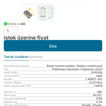
40
Stokta var
istek üzerine fiyat
Teknik özelli̇kler
Açıklama
Nomenklatür grubu
Buton kontrol postası / Button control post
Tip
Patlamaya dayanıklı / Explosion-proof
Stok kodu
P00058
Temel birim
adet
Model
LA5821-2Ex
Üretim ülkesi
Çin/Сhina
Kablo girişi çapı, mm
1xØ18
Gerilim, V
380
Akım türü
AC/DC
Koruma derecesi
IP65
Ağırlık, kg
0,35
Gövde malzemesi
Plastik / Plastic