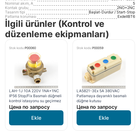
Nominal akım, A
5
Kontak grubu
2NO+2NC
Tasarım tipi
Başlat-Durdur / Start-Stop
Patlama koruması
ExdeIIBT6
İlgili ürünler (Kontrol ve
düzenleme ekipmanları)
Stok kodu:
P00060
Stok kodu:
P00059
LAH-1J 10A 220V 1NA+1NC
LA5821-3Ex 5A 380VAC
IP56 Stop/Fix Basmalı düğmeli
Patlamaya dayanıklı basmalı
kontrol istasyonu su geçirmez
düğme kutusu
Цена по запросу
Цена по запросу