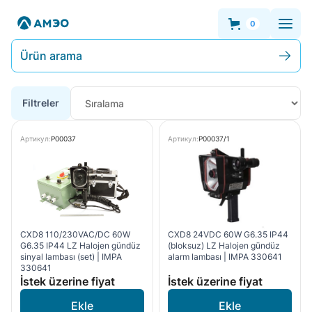
0
Ürün arama
Filtreler
Артикул:
P00037
Артикул:
P00037/1
CXD8 110/230VAC/DC 60W
CXD8 24VDC 60W G6.35 IP44
G6.35 IP44 LZ Halojen gündüz
(bloksuz) LZ Halojen gündüz
sinyal lambası (set) | IMPA
alarm lambası | IMPA 330641
330641
İstek üzerine fiyat
İstek üzerine fiyat