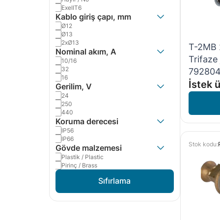
ExeIIT6
Kablo giriş çapı, mm
Ø12
Ø13
2xØ13
T-2MB 
Nominal akım, A
Trifaze
10/16
32
79280
16
İstek ü
Gerilim, V
24
250
440
Koruma derecesi
IP56
IP66
Stok kodu:
Gövde malzemesi
Plastik / Plastic
Pirinç / Brass
Sıfırlama