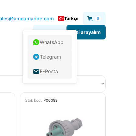
.sales@ameomarine.com
Türkçe
0
Sizi arayalım
Bize yazın
WhatsApp
Telegram
E-Posta
Stok kodu:
P00099