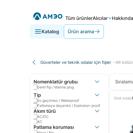
Tüm ürünler
Alıcılar
Hakkınd
Katalog
Ürün arama
Güverteler ve teknik odalar için fişler
Alt bölüm
Nomenklatür grubu
Gemi fişi / Marine plug
Tip
Stok kodu:
Su geçirmez / Waterproof
Patlamaya dayanıklı / Explosion-proof
Akım türü
AC/DC
AC
Patlama koruması
Hayır / No