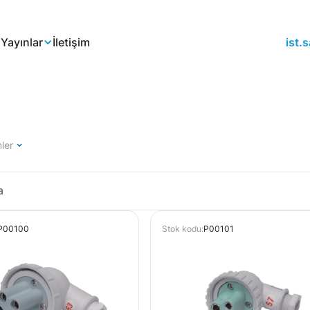
a
Yayınlar
İletişim
ist
ler
P00100
Stok kodu:
P00101