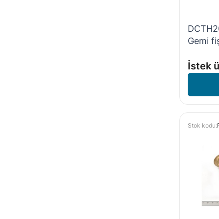
DCTH20
Gemi fiş
İstek ü
Stok kodu: