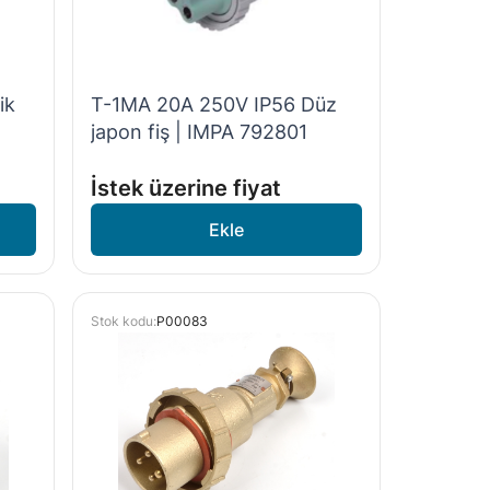
ik
T-1MA 20A 250V IP56 Düz
japon fiş | IMPA 792801
İstek üzerine fiyat
Stok kodu:
P00083