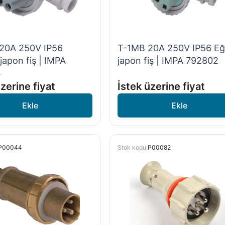
20A 250V IP56
T-1MB 20A 250V IP56 Eğ
 japon fiş | IMPA
japon fiş | IMPA 792802
4
zerine fiyat
İstek üzerine fiyat
P00044
Stok kodu:
P00082