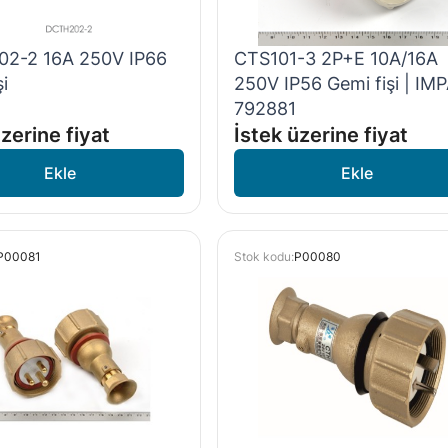
2-2 16A 250V IP66
CTS101-3 2P+E 10A/16A
i
250V IP56 Gemi fişi | IM
792881
zerine fiyat
İstek üzerine fiyat
P00081
Stok kodu:
P00080