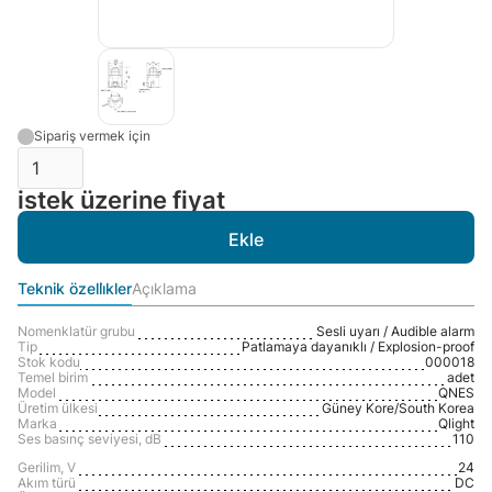
Sipariş vermek için
istek üzerine fiyat
Teknik özelli̇kler
Açıklama
Nomenklatür grubu
Sesli uyarı / Audible alarm
Tip
Patlamaya dayanıklı / Explosion-proof
Stok kodu
000018
Temel birim
adet
Model
QNES
Üretim ülkesi
Güney Kore/South Korea
Marka
Qlight
Ses basınç seviyesi, dB
110
Gerilim, V
24
Akım türü
DC