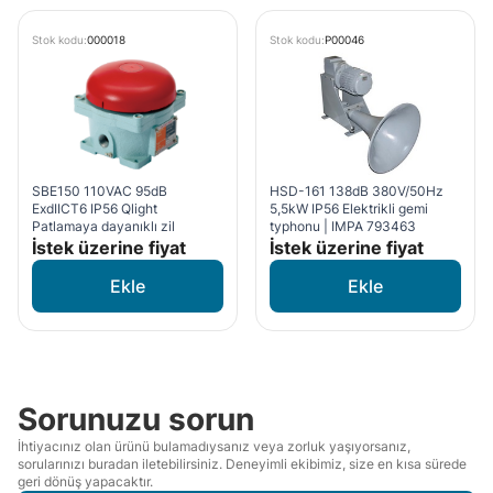
Stok kodu:
000018
Stok kodu:
P00046
SBE150 110VAC 95dB
HSD-161 138dB 380V/50Hz
ExdIICT6 IP56 Qlight
5,5kW IP56 Elektrikli gemi
Patlamaya dayanıklı zil
typhonu | IMPA 793463
İstek üzerine fiyat
İstek üzerine fiyat
Sorunuzu sorun
İhtiyacınız olan ürünü bulamadıysanız veya zorluk yaşıyorsanız,
sorularınızı buradan iletebilirsiniz. Deneyimli ekibimiz, size en kısa sürede
geri dönüş yapacaktır.