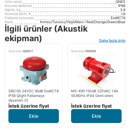
Ürün serisi
QNES
Koruma derecesi
IP66
Ağırlık, kg
3,8
Nominal akım, A
1,6
Patlama koruması
ExdIICT6
Renk
Kırmızı/Turuncu/Yeşil/Mavi / Red/Orange/Green/Blue
İlgili ürünler (Akustik
ekipman)
Daha fazla ürün
Stok kodu:
000017
Stok kodu:
P00005
SBE150 24VDC 95dB ExdIICT6
MS-490 150dB 220VAC 1.6A
IP56 Qlight Patlamaya
50/60Hz IP44 Gemi sireni
dayanıklı Zil
İstek üzerine fiyat
İstek üzerine fiyat