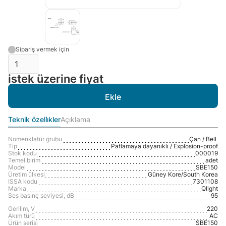
Sipariş vermek için
istek üzerine fiyat
Teknik özelli̇kler
Açıklama
Nomenklatür grubu
Çan / Bell
Tip
Patlamaya dayanıklı / Explosion-proof
Stok kodu
000019
Temel birim
adet
Model
SBE150
Üretim ülkesi
Güney Kore/South Korea
ISSA kodu
7301108
Marka
Qlight
Ses basınç seviyesi, dB
95
Gerilim, V
220
Akım türü
AC
Ürün serisi
SBE150