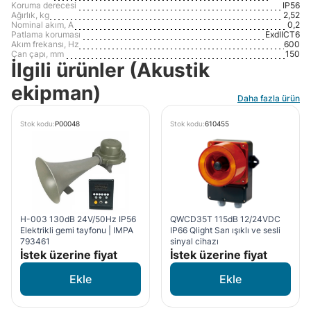
Koruma derecesi
IP56
Ağırlık, kg
2,52
Nominal akım, A
0,2
Patlama koruması
ExdIICT6
Akım frekansı, Hz
600
Çan çapı, mm
150
İlgili ürünler (Akustik
ekipman)
Daha fazla ürün
Stok kodu:
P00048
Stok kodu:
610455
H-003 130dB 24V/50Hz IP56
QWCD35T 115dB 12/24VDC
Elektrikli gemi tayfonu | IMPA
IP66 Qlight Sarı ışıklı ve sesli
793461
sinyal cihazı
İstek üzerine fiyat
İstek üzerine fiyat