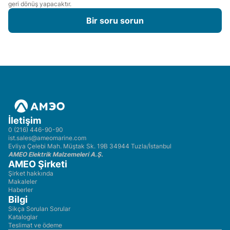
geri dönüş yapacaktır.
Bir soru sorun
İletişim
0 (216) 446-90-90
ist.sales@ameomarine.com
Evliya Çelebi Mah. Müştak Sk. 19B 34944 Tuzla/İstanbul
AMEO Elektrik Malzemeleri A.Ş.
AMEO Şirketi
Şirket hakkında
Makaleler
Haberler
Bilgi
Sikça Sorulan Sorular
Kataloglar
Teslimat ve ödeme