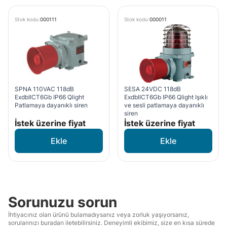
Stok kodu:
000111
Stok kodu:
000011
SPNA 110VAC 118dB
SESA 24VDC 118dB
ExdbIICT6Gb IP66 Qlight
ExdbIICT6Gb IP66 Qlight Işıklı
Patlamaya dayanıklı siren
ve sesli patlamaya dayanıklı
siren
İstek üzerine fiyat
İstek üzerine fiyat
Sorunuzu sorun
İhtiyacınız olan ürünü bulamadıysanız veya zorluk yaşıyorsanız,
sorularınızı buradan iletebilirsiniz. Deneyimli ekibimiz, size en kısa sürede