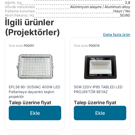
Ağırlık, kg
3,8
Gövde malzemesi
Alüminyum alaşımı / Aluminum alloy
Patlama koruması
Hayır / No
Akım frekansı, Hz
50/60
İlgili ürünler
(Projektörler)
Daha fazla ürün
Stok kodu:
P00051
Stok kodu:
P00074
EPL56 90-305VAC 400W LED
50W 220V IP65 TABLED LED
Patlamaya dayanıklı taşkın
PROJEKTÖR BEYAZ
projektör
Talep üzerine fiyat
Talep üzerine fiyat