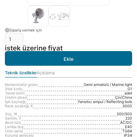
Sipariş vermek için
istek üzerine fiyat
Teknik özelli̇kler
Açıklama
Nomenklatür grubu
Gemi armatürü / Marine light
Stok kodu
G1
Temel birim
adet
Üretim ülkesi
Çin/Сhina
Işık kaynağı
Yansıtıcı ampul / Reflecting bulb
Renk sıcaklığı, K
3000
Güç, W
300/500
Gerilim, V
220
Akım türü
AC/DC
Lamba duy
E40
Ürün serisi
TG64
Koruma derecesi
IP34