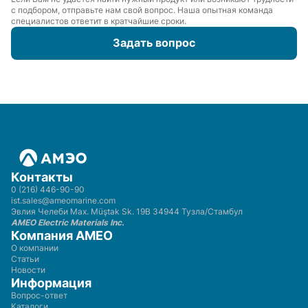
с подбором, отправьте нам свой вопрос. Наша опытная команда
специалистов ответит в кратчайшие сроки.
Задать вопрос
Контакты
0 (216) 446-90-90
ist.sales@ameomarine.com
Эвлия Челеби Мах. Müştak Sk. 19B 34944 Тузла/Стамбул
AMEO Electric Materials Inc.
Компания AMEO
О компании
Статьи
Новости
Информация
Вопрос-ответ
Каталоги