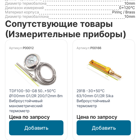
Диаметр термобалона
10mm
Диапазон измерений
0+120°С
Материал корпуса
Pirinç / Brass
Диаметр термобаллона
10mm
Сопутствующие товары
(Измерительные приборы)
Артикул:
P00012
Артикул:
P00166
TDF100-50-G8 50..+50°С
291B -30+50°С
Ø100mm G1/2R 200/12mm 8m
63/10mm G1/2R Sika
Виброустойчивый
Виброустойчивый
манометрический
термометр
термометр
Цена по запросу
Цена по запросу