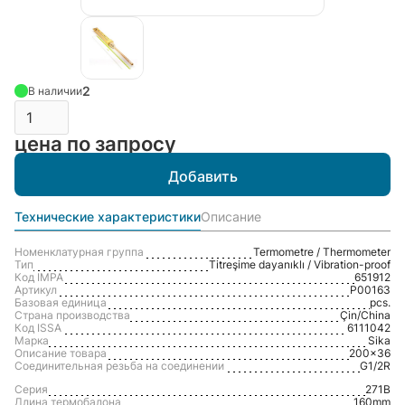
2
В наличии
цена по запросу
Технические характеристики
Описание
Номенклатурная группа
Termometre / Thermometer
Тип
Titreşime dayanıklı / Vibration-proof
Код IMPA
651912
Артикул
P00163
Базовая единица
pcs.
Страна производства
Çin/Сhina
Код ISSA
6111042
Марка
Sika
Описание товара
200x36
Соединительная резьба на соединении
G1/2R
Серия
271B
Длина термобалона
160mm