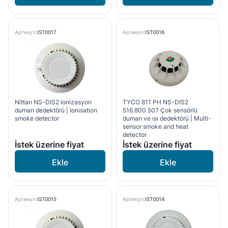
Артикул:
IST0017
Артикул:
IST0016
Nittan NS-DIS2 Ionizasyon
TYCO 811 PH NS-DIS2
duman dedektörü | Ionisation
516.800.507 Çok sensörlü
smoke detector
duman ve ısı dedektörü | Multi-
sensor smoke and heat
detector
İstek üzerine fiyat
İstek üzerine fiyat
Артикул:
IST0015
Артикул:
IST0014