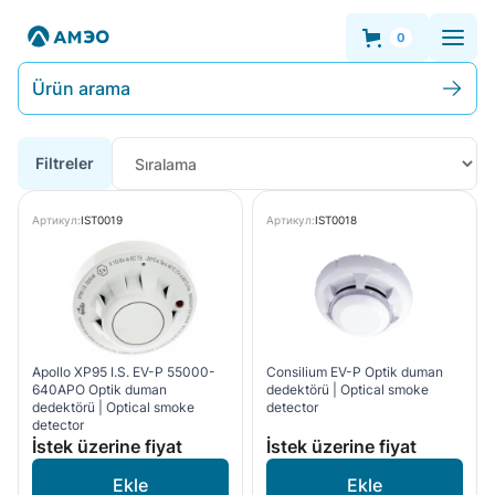
0
Ürün arama
Filtreler
Артикул:
IST0019
Артикул:
IST0018
Apollo XP95 I.S. EV-P 55000-
Consilium EV-P Optik duman
640APO Optik duman
dedektörü | Optical smoke
dedektörü | Optical smoke
detector
detector
İstek üzerine fiyat
İstek üzerine fiyat