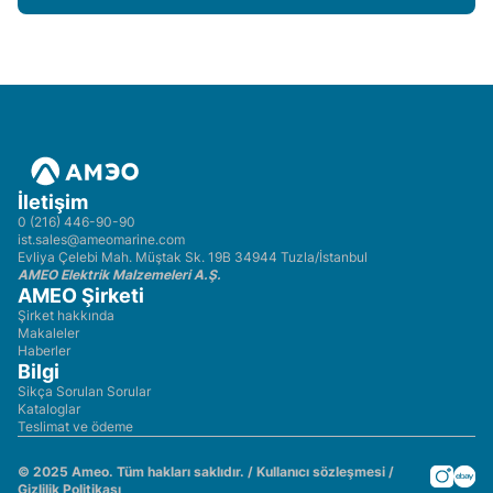
İletişim
0 (216) 446-90-90
ist.sales@ameomarine.com
Evliya Çelebi Mah. Müştak Sk. 19B 34944 Tuzla/İstanbul
AMEO Elektrik Malzemeleri A.Ş.
AMEO Şirketi
Şirket hakkında
Makaleler
Haberler
Bilgi
Sikça Sorulan Sorular
Kataloglar
Teslimat ve ödeme
© 2025 Ameo. Tüm hakları saklıdır. /
Kullanıcı sözleşmesi
/
Gizlilik Politikası