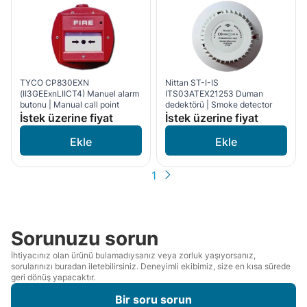
TYCO CP830EXN
​Nittan ST-I-IS
(II3GEExnLIICT4) Manuel alarm
ITS03ATEX21253 Duman
butonu | Manual call point
dedektörü | Smoke detector
İstek üzerine fiyat
İstek üzerine fiyat
1
Sorunuzu sorun
İhtiyacınız olan ürünü bulamadıysanız veya zorluk yaşıyorsanız,
sorularınızı buradan iletebilirsiniz. Deneyimli ekibimiz, size en kısa sürede
geri dönüş yapacaktır.
Bir soru sorun