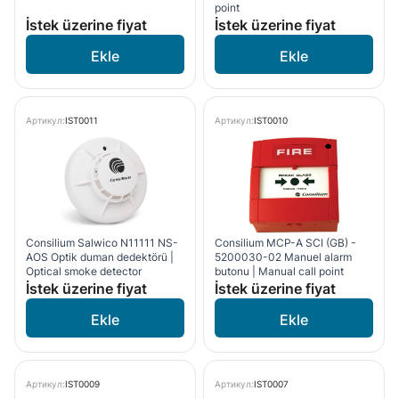
point
İstek üzerine fiyat
İstek üzerine fiyat
Артикул:
IST0011
Артикул:
IST0010
Consilium Salwico N11111 NS-
Consilium MCP-A SCI (GB) -
AOS Optik duman dedektörü |
5200030-02 Manuel alarm
Optical smoke detector
butonu | Manual call point
İstek üzerine fiyat
İstek üzerine fiyat
Артикул:
IST0009
Артикул:
IST0007