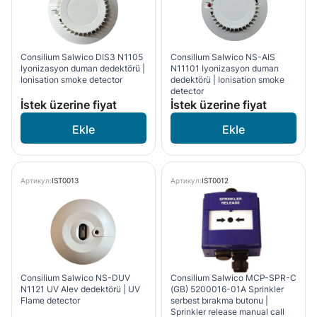
Consilium Salwico DIS3 N1105
Consilium Salwico NS-AIS
Iyonizasyon duman dedektörü |
N11101 Iyonizasyon duman
Ionisation smoke detector
dedektörü | Ionisation smoke
detector
İstek üzerine fiyat
İstek üzerine fiyat
Артикул:
IST0013
Артикул:
IST0012
Consilium Salwico NS-DUV
Consilium Salwico MCP-SPR-C
N1121 UV Alev dedektörü | UV
(GB) 5200016-01A Sprinkler
Flame detector
serbest bırakma butonu |
Sprinkler release manual call