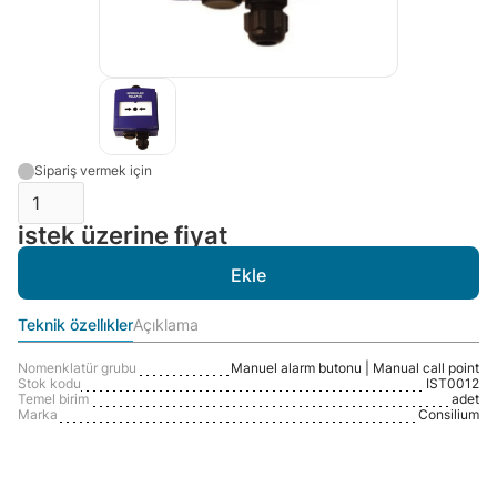
Sipariş vermek için
istek üzerine fiyat
Teknik özelli̇kler
Açıklama
Nomenklatür grubu
Manuel alarm butonu | Manual call point
Stok kodu
IST0012
Temel birim
adet
Marka
Consilium