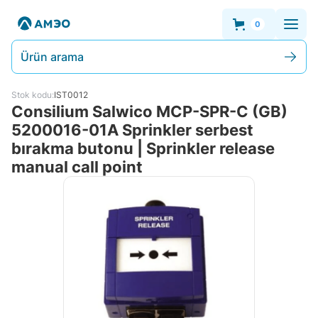
0
Ürün arama
Stok kodu:
IST0012
Consilium Salwico MCP-SPR-C (GB)
5200016-01A Sprinkler serbest
bırakma butonu | Sprinkler release
manual call point