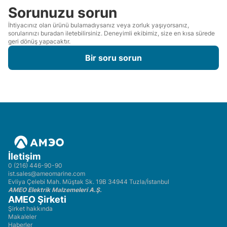
Sorunuzu sorun
İhtiyacınız olan ürünü bulamadıysanız veya zorluk yaşıyorsanız,
sorularınızı buradan iletebilirsiniz. Deneyimli ekibimiz, size en kısa sürede
geri dönüş yapacaktır.
Bir soru sorun
İletişim
0 (216) 446-90-90
ist.sales@ameomarine.com
Evliya Çelebi Mah. Müştak Sk. 19B 34944 Tuzla/İstanbul
AMEO Elektrik Malzemeleri A.Ş.
AMEO Şirketi
Şirket hakkında
Makaleler
Haberler