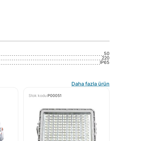
50
220
IP65
Daha fazla ürün
Stok kodu:
P00051