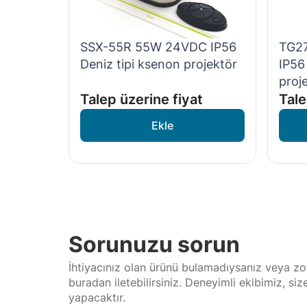
SSX-55R 55W 24VDC IP56
TG27
Deniz tipi ksenon projektör
IP56
proj
Talep üzerine fiyat
Tale
Sorunuzu sorun
İhtiyacınız olan ürünü bulamadıysanız veya zor
buradan iletebilirsiniz. Deneyimli ekibimiz, si
yapacaktır.