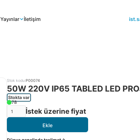
a
Yayınlar
İletişim
ist
Stok kodu:
P00074
50W 220V IP65 TABLED LED PR
Stokta var
78
İstek üzerine fiyat
Dünya genelinde teslimat ✈️