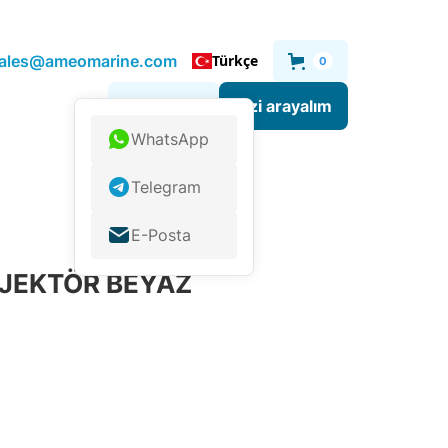
.sales@ameomarine.com
Türkçe
0
Sizi arayalım
Bize yazın
WhatsApp
Telegram
E-Posta
OJEKTÖR BEYAZ