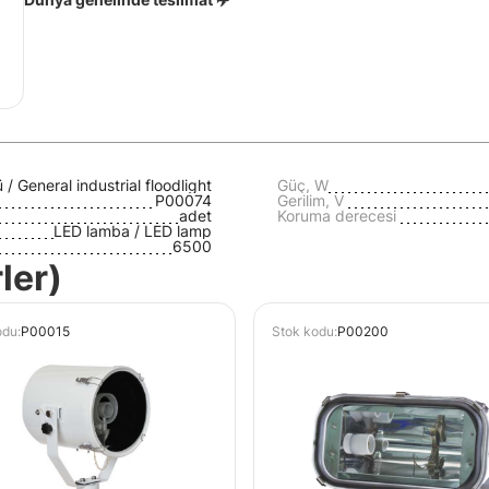
/ General industrial floodlight
Güç, W
P00074
Gerilim, V
adet
Koruma derecesi
LED lamba / LED lamp
6500
rler)
odu:
P00015
Stok kodu:
P00200