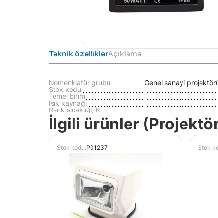
Teknik özelli̇kler
Açıklama
Nomenklatür grubu
Genel sanayi projektörü 
Stok kodu
Temel birim
Işık kaynağı
Renk sıcaklığı, K
İlgili ürünler (Projektö
Stok kodu:
Р01237
Stok k