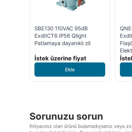
SBE130 110VAC 95dB
QNE
ExdIICT6 IP56 Qlight
ExdⅡ
Patlamaya dayanıklı zil
Flaş
Elek
İstek üzerine fiyat
İste
Sorunuzu sorun
İhtiyacınız olan ürünü bulamadıysanız veya zor