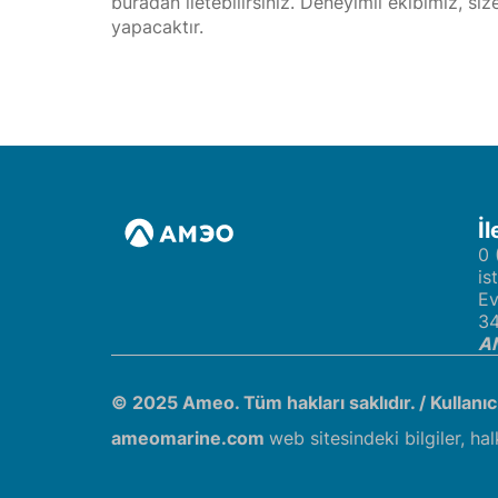
buradan iletebilirsiniz. Deneyimli ekibimiz, si
yapacaktır.
İl
0 
is
Ev
34
AM
© 2025 Ameo. Tüm hakları saklıdır. /
Kullanı
ameomarine.com
web sitesindeki bilgiler, hal