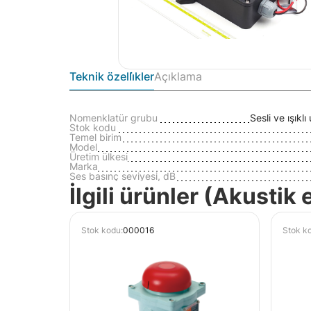
Teknik özelli̇kler
Açıklama
Nomenklatür grubu
Sesli ve ışıkl
Stok kodu
Temel birim
Model
Üretim ülkesi
Marka
Ses basınç seviyesi, dB
İlgili ürünler (Akustik
Stok kodu:
000016
Stok k