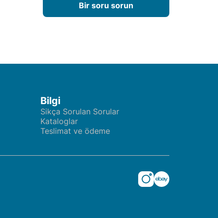
Bir soru sorun
Bilgi
Sikça Sorulan Sorular
Kataloglar
Teslimat ve ödeme