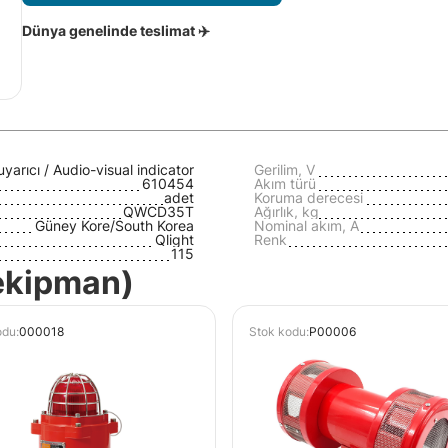
Dünya genelinde teslimat ✈️
ı uyarıcı / Audio-visual indicator
Gerilim, V
610454
Akım türü
adet
Koruma derecesi
QWCD35T
Ağırlık, kg
Güney Kore/South Korea
Nominal akım, A
Qlight
Renk
115
 ekipman)
odu:
000018
Stok kodu:
P00006