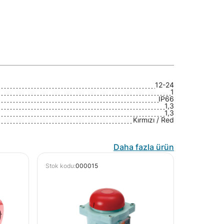
12-24
1
IP66
1,3
1,3
Kırmızı / Red
Daha fazla ürün
Stok kodu:
000015