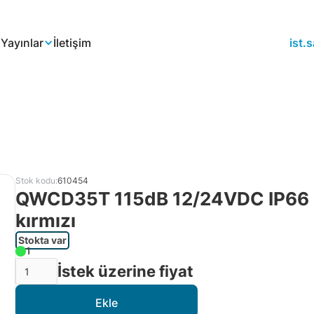
a
Yayınlar
İletişim
ist
Stok kodu:
610454
QWCD35T 115dB 12/24VDC IP66 Qli
kırmızı
Stokta var
1
İstek üzerine fiyat