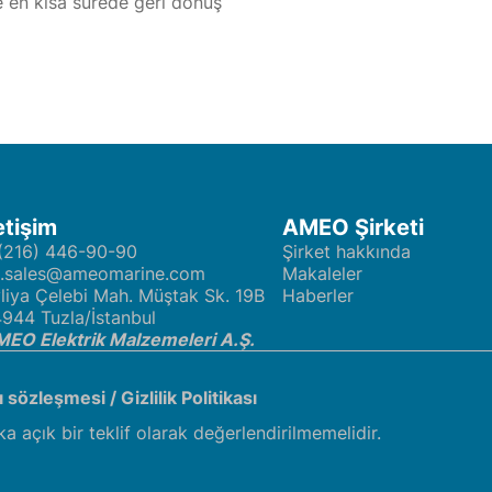
ze en kısa sürede geri dönüş
etişim
AMEO Şirketi
(216) 446-90-90
Şirket hakkında
t.sales@ameomarine.com
Makaleler
liya Çelebi Mah. Müştak Sk. 19B
Haberler
944 Tuzla/İstanbul
EO Elektrik Malzemeleri A.Ş.
cı sözleşmesi
/
Gizlilik Politikası
ka açık bir teklif olarak değerlendirilmemelidir.