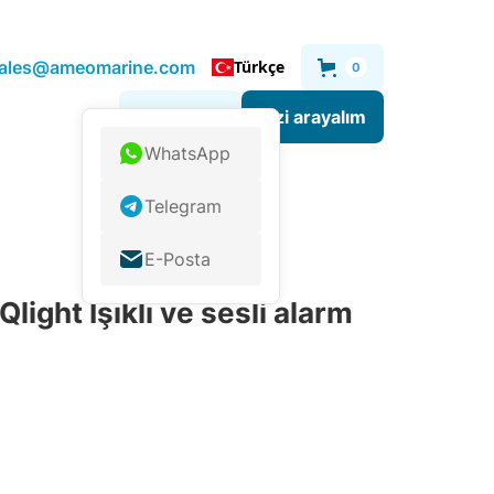
.sales@ameomarine.com
Türkçe
0
Sizi arayalım
Bize yazın
WhatsApp
Telegram
E-Posta
ght Işıklı ve sesli alarm