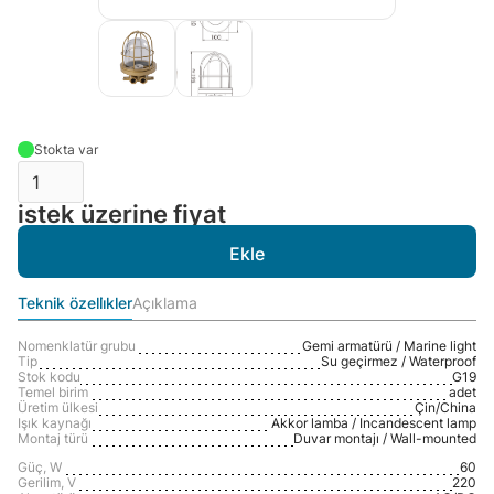
Stokta var
istek üzerine fiyat
Teknik özelli̇kler
Açıklama
Nomenklatür grubu
Gemi armatürü / Marine light
Tip
Su geçirmez / Waterproof
Stok kodu
G19
Temel birim
adet
Üretim ülkesi
Çin/Сhina
Işık kaynağı
Akkor lamba / Incandescent lamp
Montaj türü
Duvar montajı / Wall-mounted
Güç, W
60
Gerilim, V
220