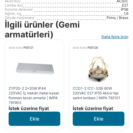
Akım türü
AC/DC
Lamba duy
E27
Koruma derecesi
IP56
Ağırlık, kg
1,9
Gövde malzemesi
Pirinç / Brass
İlgili ürünler (Gemi
armatürleri)
Daha fazla ürün
Stok kodu:
P00121
Stok kodu:
P00126
ZYP20-2 2x20W IP44
CCD1-2 (СС-328) 60W
220VAC İç mekân metal kasalı
220VAC E27 IP55 Akkor tipi
floresan tavan armatür | IMPA
sarkıt lambası | IMPA 792101
791903
İstek üzerine fiyat
İstek üzerine fiyat