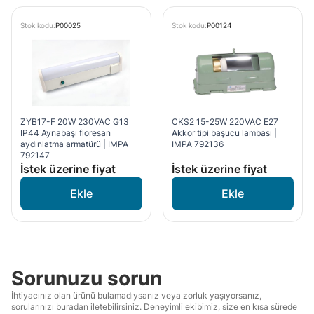
Stok kodu:
P00025
Stok kodu:
P00124
ZYB17-F 20W 230VAC G13
CKS2 15-25W 220VAC E27
IP44 Aynabaşı floresan
Akkor tipi başucu lambası |
aydınlatma armatürü | IMPA
IMPA 792136
792147
İstek üzerine fiyat
İstek üzerine fiyat
Sorunuzu sorun
İhtiyacınız olan ürünü bulamadıysanız veya zorluk yaşıyorsanız,
sorularınızı buradan iletebilirsiniz. Deneyimli ekibimiz, size en kısa sürede