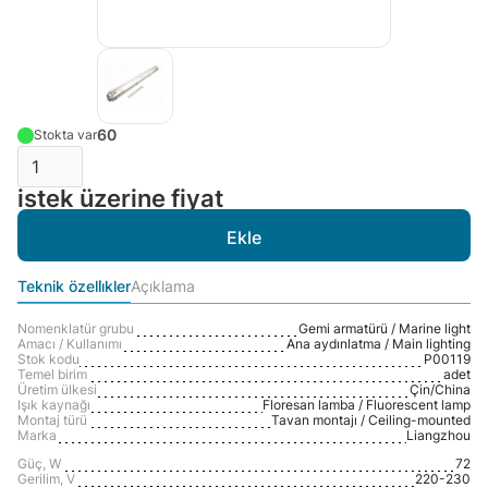
60
Stokta var
istek üzerine fiyat
Teknik özelli̇kler
Açıklama
Nomenklatür grubu
Gemi armatürü / Marine light
Amacı / Kullanımı
Ana aydınlatma / Main lighting
Stok kodu
P00119
Temel birim
adet
Üretim ülkesi
Çin/Сhina
Işık kaynağı
Floresan lamba / Fluorescent lamp
Montaj türü
Tavan montajı / Ceiling-mounted
Marka
Liangzhou
Güç, W
72
Gerilim, V
220-230