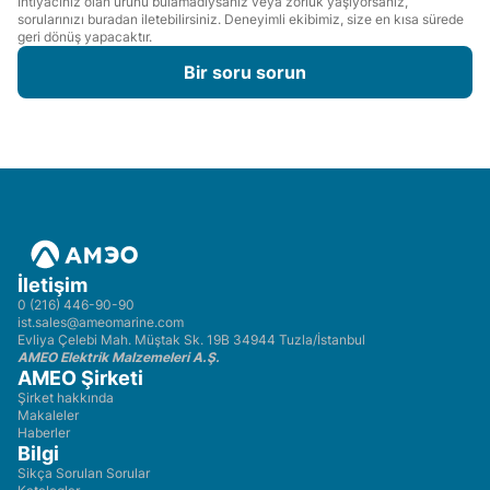
İhtiyacınız olan ürünü bulamadıysanız veya zorluk yaşıyorsanız,
sorularınızı buradan iletebilirsiniz. Deneyimli ekibimiz, size en kısa sürede
geri dönüş yapacaktır.
Bir soru sorun
İletişim
0 (216) 446-90-90
ist.sales@ameomarine.com
Evliya Çelebi Mah. Müştak Sk. 19B 34944 Tuzla/İstanbul
AMEO Elektrik Malzemeleri A.Ş.
AMEO Şirketi
Şirket hakkında
Makaleler
Haberler
Bilgi
Sikça Sorulan Sorular