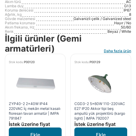
Akım türü
AC
Lamba duy
G13
Koruma derecesi
IP67
Ağırlık, kg
8
Gövde malzemesi
Galvanizli çelik / Galvanized steel
Patlama koruması
Hayır / No
Akım frekansı, Hz
50/60
Renk
Beyaz / White
İlgili ürünler (Gemi
armatürleri)
Daha fazla ürün
Stok kodu:
P00120
Stok kodu:
P00129
ZYP40-2 2x40W IP44
CGD3-2 5x60W 110-220VAC
220VAC İç mekân metal kasalı
E27 IP20 Akkor tipi beş
floresan tavan armatür | IMPA
ampullü yük projektörü (kargo
791847
light) | IMPA 792007
İstek üzerine fiyat
İstek üzerine fiyat