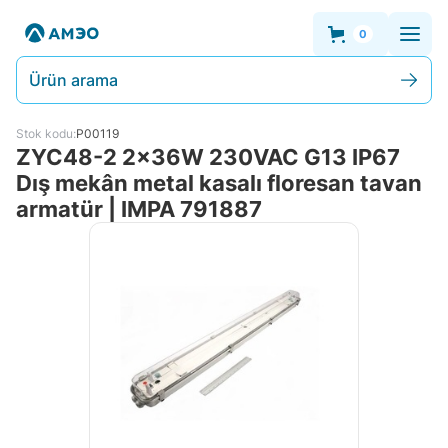
0
Ürün arama
Stok kodu:
P00119
ZYC48-2 2x36W 230VAC G13 IP67
Dış mekân metal kasalı floresan tavan
armatür | IMPA 791887