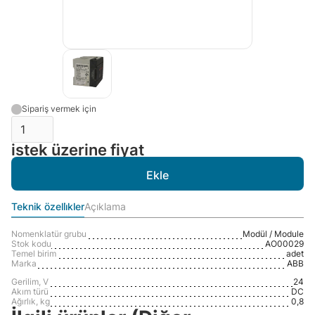
Sipariş vermek için
istek üzerine fiyat
Teknik özelli̇kler
Açıklama
Nomenklatür grubu
Modül / Module
Stok kodu
AO00029
Temel birim
adet
Marka
ABB
Gerilim, V
24
Akım türü
DC
Ağırlık, kg
0,8