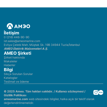
İletişim
0 (216) 446-90-90
ist.sales@ameomarine.com
Evliya Çelebi Mah. Müştak Sk. 19B 34944 Tuzla/İstanbul
AMEO Elektrik Malzemeleri A.Ş.
AMEO Şirketi
Şirket hakkında
Makaleler
Haberler
Bilgi
Sikça Sorulan Sorular
Kataloglar
Teslimat ve ödeme
© 2025 Ameo. Tüm hakları saklıdır. /
Kullanıcı sözleşmesi
/
Gizlilik Politikası
ameomarine.com
web sitesindeki bilgiler, halka açık bir teklif olarak
değerlendirilmemelidir.