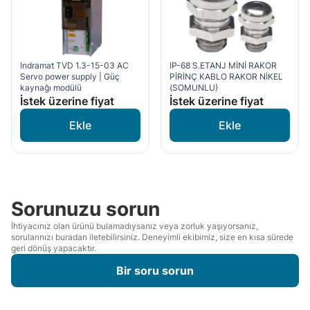
Indramat TVD 1.3-15-03 AC
IP-68 S.ETANJ MİNİ RAKOR
Servo power supply | Güç
PİRİNÇ KABLO RAKOR NİKEL
kaynağı modülü
(SOMUNLU)
İstek üzerine fiyat
İstek üzerine fiyat
Sorunuzu sorun
İhtiyacınız olan ürünü bulamadıysanız veya zorluk yaşıyorsanız,
sorularınızı buradan iletebilirsiniz. Deneyimli ekibimiz, size en kısa sürede
geri dönüş yapacaktır.
Bir soru sorun