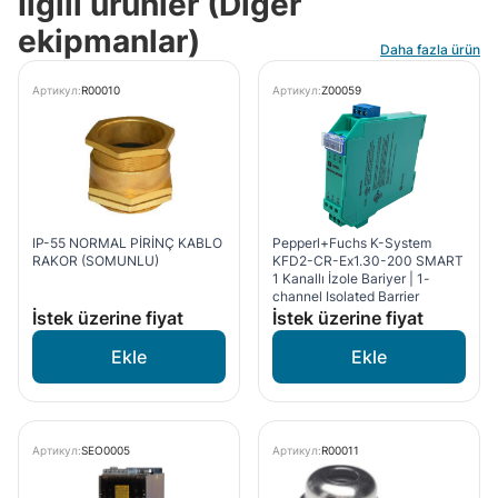
İlgili ürünler (Diğer
ekipmanlar)
Daha fazla ürün
Артикул:
R00010
Артикул:
Z00059
IP-55 NORMAL PİRİNÇ KABLO
Pepperl+Fuchs K-System
RAKOR (SOMUNLU)
KFD2-CR-Ex1.30-200 SMART
1 Kanallı İzole Bariyer | 1-
channel Isolated Barrier
İstek üzerine fiyat
İstek üzerine fiyat
Артикул:
SEO0005
Артикул:
R00011