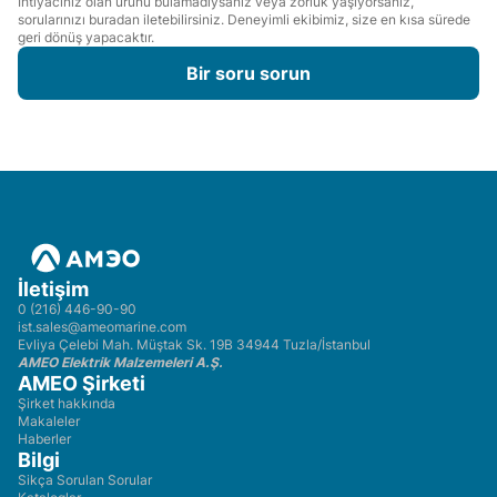
İhtiyacınız olan ürünü bulamadıysanız veya zorluk yaşıyorsanız,
sorularınızı buradan iletebilirsiniz. Deneyimli ekibimiz, size en kısa sürede
geri dönüş yapacaktır.
Bir soru sorun
İletişim
0 (216) 446-90-90
ist.sales@ameomarine.com
Evliya Çelebi Mah. Müştak Sk. 19B 34944 Tuzla/İstanbul
AMEO Elektrik Malzemeleri A.Ş.
AMEO Şirketi
Şirket hakkında
Makaleler
Haberler
Bilgi
Sikça Sorulan Sorular