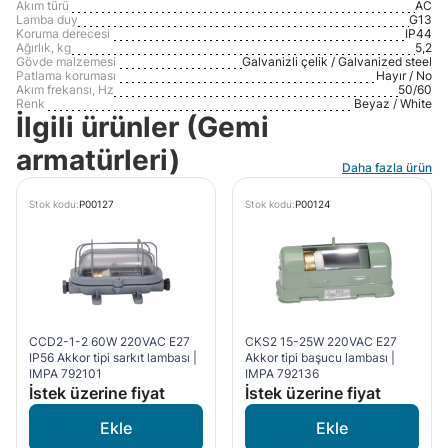
Akım türü
AC
Lamba duy
G13
Koruma derecesi
IP44
Ağırlık, kg
5,2
Gövde malzemesi
Galvanizli çelik / Galvanized steel
Patlama koruması
Hayır / No
Akım frekansı, Hz
50/60
Renk
Beyaz / White
İlgili ürünler (Gemi
armatürleri)
Daha fazla ürün
Stok kodu:
P00127
Stok kodu:
P00124
CCD2-1-2 60W 220VAC E27
CKS2 15-25W 220VAC E27
IP56 Akkor tipi sarkıt lambası |
Akkor tipi başucu lambası |
IMPA 792101
IMPA 792136
İstek üzerine fiyat
İstek üzerine fiyat