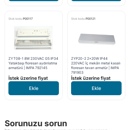
Stok kodu:
P00117
Stok kodu:
P00121
ZYT08-1 8W 230VAC G5 IP34
ZYP20-2 2x20W IP44
Yatakbaşı floresan aydınlatma
220VAC İç mekân metal kasalı
armatürü | IMPA 792145
floresan tavan armatür | IMPA
791903
İstek üzerine fiyat
İstek üzerine fiyat
Sorunuzu sorun