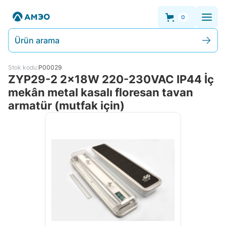
0
Ürün arama
Stok kodu:
P00029
ZYP29-2 2x18W 220-230VAC IP44 İç
mekân metal kasalı floresan tavan
armatür (mutfak için)