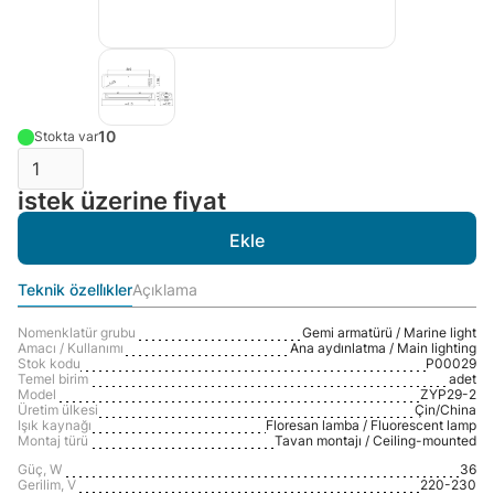
10
Stokta var
istek üzerine fiyat
Teknik özelli̇kler
Açıklama
Nomenklatür grubu
Gemi armatürü / Marine light
Amacı / Kullanımı
Ana aydınlatma / Main lighting
Stok kodu
P00029
Temel birim
adet
Model
ZYP29-2
Üretim ülkesi
Çin/Сhina
Işık kaynağı
Floresan lamba / Fluorescent lamp
Montaj türü
Tavan montajı / Ceiling-mounted
Güç, W
36
Gerilim, V
220-230