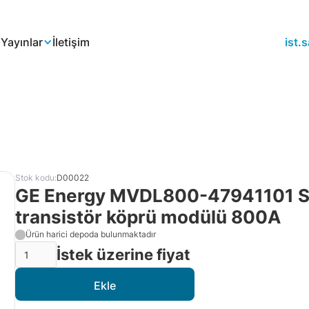
a
Yayınlar
İletişim
ist
Stok kodu:
D00022
GE Energy MVDL800-47941101 Sıv
transistör köprü modülü 800A
Ürün harici depoda bulunmaktadır
İstek üzerine fiyat