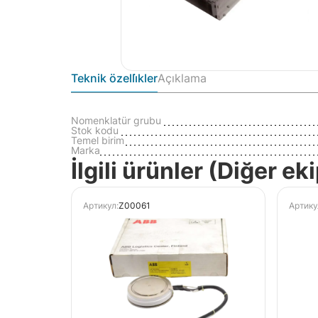
Teknik özelli̇kler
Açıklama
Nomenklatür grubu
Stok kodu
Temel birim
Marka
İlgili ürünler (Diğer e
Артикул:
Z00061
Артику