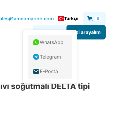
.sales@ameomarine.com
Türkçe
0
Sizi arayalım
Bize yazın
WhatsApp
Telegram
E-Posta
ı soğutmalı DELTA tipi