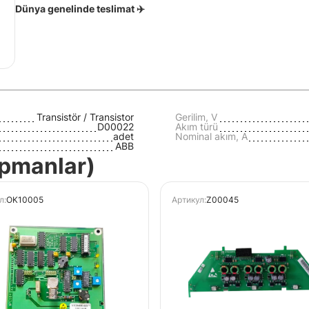
Dünya genelinde teslimat ✈️
Transistör / Transistor
Gerilim, V
D00022
Akım türü
adet
Nominal akım, A
ABB
kipmanlar)
л:
OK10005
Артикул:
Z00045