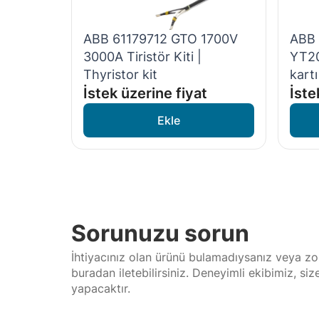
ABB 61179712 GTO 1700V
ABB 
3000A Tiristör Kiti |
YT2
Thyristor kit
kart
İstek üzerine fiyat
İste
Sorunuzu sorun
İhtiyacınız olan ürünü bulamadıysanız veya zor
buradan iletebilirsiniz. Deneyimli ekibimiz, si
yapacaktır.