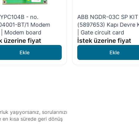
YPC104B - no.
ABB NGDR-03C SP KIT
04001-BT/1 Modem
(5897653) Kapı Devre K
ı | Modem board
| Gate circuit card
k üzerine fiyat
İstek üzerine fiyat
luk yaşıyorsanız, sorularınızı
ze en kısa sürede geri dönüş