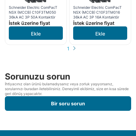
Schneider Electric ComPacT
Schneider Electric ComPacT
NSX (MCCB) C10F3TM050
NSX (MCCB) C10F3TM016
36kA AC 3P 50A Kontaktör
36kA AC 3P 16A Kontaktör
İstek üzerine fiyat
İstek üzerine fiyat
1
Sorunuzu sorun
İhtiyacınız olan ürünü bulamadıysanız veya zorluk yaşıyorsanız,
sorularınızı buradan iletebilirsiniz. Deneyimli ekibimiz, size en kısa sürede
geri dönüş yapacaktır.
Bir soru sorun