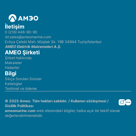
İletişim
0 (216) 446-90-90
ist.sales@ameomarine.com
Evliya Çelebi Mah. Müştak Sk. 19B 34944 Tuzla/İstanbul
AMEO Elektrik Malzemeleri A.Ş.
AMEO Şirketi
Şirket hakkında
Makaleler
Haberler
Bilgi
Sikça Sorulan Sorular
Kataloglar
Teslimat ve ödeme
© 2025 Ameo. Tüm hakları saklıdır. /
Kullanıcı sözleşmesi
/
Gizlilik Politikası
ameomarine.com
web sitesindeki bilgiler, halka açık bir teklif olarak
değerlendirilmemelidir.