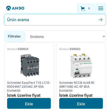
0
Ürün arama
Filtreler
Артикул:
ES00024
Артикул:
ES00023
Schneider EasyPact TVS LC1E-
Schneider RCCB Acti9 iID
65004M7 220VAC 4P 65A
A9R11480 AC 4P 80A
Kontaktör
Kontaktör
İstek üzerine fiyat
İstek üzerine fiyat