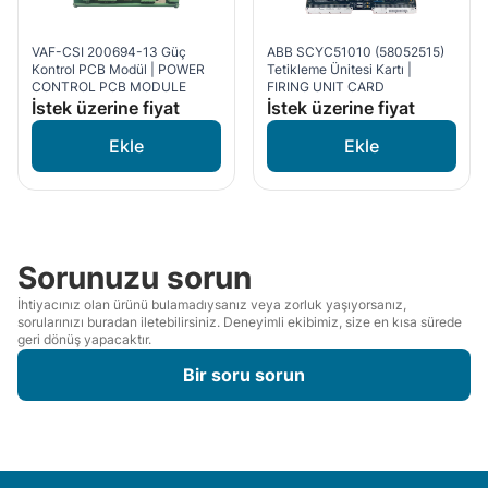
VAF-CSI 200694-13 Güç
ABB SCYC51010 (58052515)
Kontrol PCB Modül | POWER
Tetikleme Ünitesi Kartı |
CONTROL PCB MODULE
FIRING UNIT CARD
İstek üzerine fiyat
İstek üzerine fiyat
Sorunuzu sorun
İhtiyacınız olan ürünü bulamadıysanız veya zorluk yaşıyorsanız,
sorularınızı buradan iletebilirsiniz. Deneyimli ekibimiz, size en kısa sürede
geri dönüş yapacaktır.
Bir soru sorun