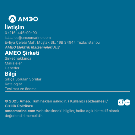
İletişim
0 (216) 446-90-90
ist.sales@ameomarine.com
Evliya Çelebi Mah. Müştak Sk. 19B 34944 Tuzla/İstanbul
AMEO Elektrik Malzemeleri A.Ş.
AMEO Şirketi
Şirket hakkında
Makaleler
Haberler
Bilgi
Sikça Sorulan Sorular
Kataloglar
Teslimat ve ödeme
© 2025 Ameo. Tüm hakları saklıdır. /
Kullanıcı sözleşmesi
/
Gizlilik Politikası
ameomarine.com
web sitesindeki bilgiler, halka açık bir teklif olarak
değerlendirilmemelidir.