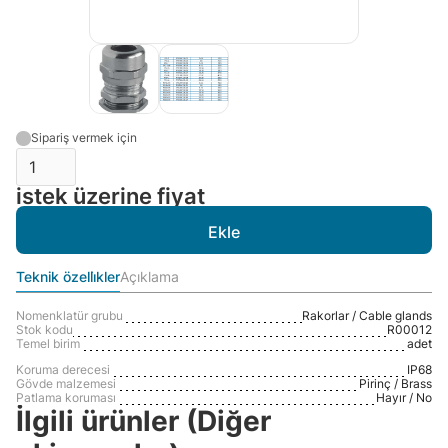
Sipariş vermek için
istek üzerine fiyat
Teknik özelli̇kler
Açıklama
Nomenklatür grubu
Rakorlar / Cable glands
Stok kodu
R00012
Temel birim
adet
Koruma derecesi
IP68
Gövde malzemesi
Pirinç / Brass
Patlama koruması
Hayır / No
İlgili ürünler (Diğer