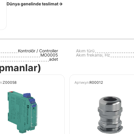
Dünya genelinde teslimat ✈️
Kontrolör / Controller
Akım türü
MO0005
Akım frekansı, Hz
adet
kipmanlar)
л:
Z00058
Артикул:
R00012