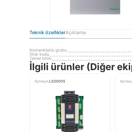
Teknik özelli̇kler
Açıklama
Nomenklatür grubu
Stok kodu
Temel birim
İlgili ürünler (Diğer e
Артикул:
LS00005
Артику