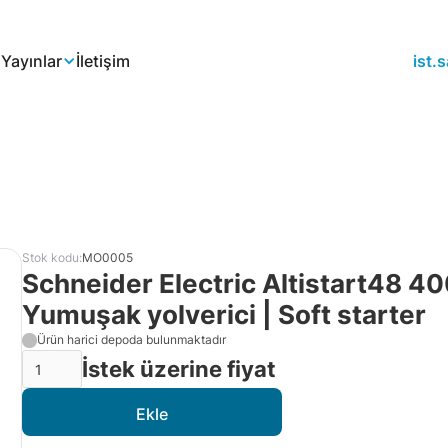
a
Yayınlar
İletişim
ist
Stok kodu:
MO0005
Schneider Electric Altistart48
Yumuşak yolverici | Soft starter
Ürün harici depoda bulunmaktadır
İstek üzerine fiyat