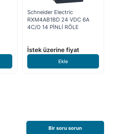
Schneider Electric
RXM4AB1BD 24 VDC 6A
4С/O 14 PİNLİ RÖLE
C
İstek üzerine fiyat
Bir soru sorun