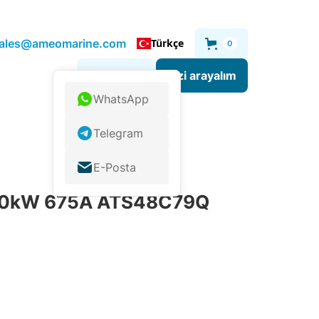
.sales@ameomarine.com
Türkçe
0
Sizi arayalım
Bize yazın
WhatsApp
Telegram
E-Posta
 400kW 675A ATS48C79Q