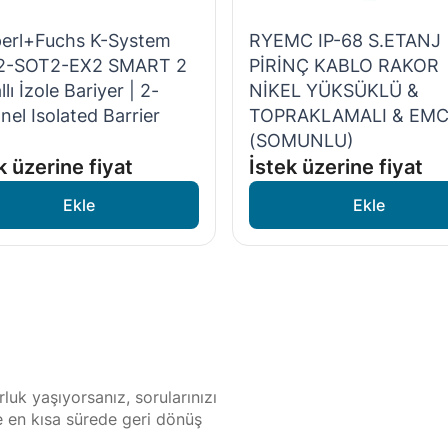
erl+Fuchs K-System
RYEMC IP-68 S.ETANJ
2-SOT2-EX2 SMART 2
PİRİNÇ KABLO RAKOR
lı İzole Bariyer | 2-
NİKEL YÜKSÜKLÜ &
nel Isolated Barrier
TOPRAKLAMALI & EM
(SOMUNLU)
k üzerine fiyat
İstek üzerine fiyat
luk yaşıyorsanız, sorularınızı
ze en kısa sürede geri dönüş