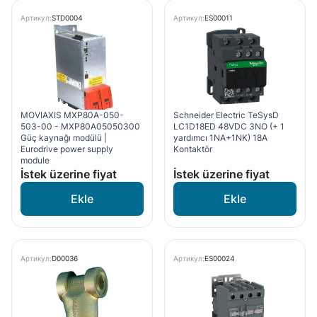
Артикул:
STD0004
Артикул:
ES00011
MOVIAXIS MXP80A-050-
Schneider Electric TeSysD
503-00 - MXP80A05050300
LC1D18ED 48VDC 3NO (+ 1
Güç kaynağı modülü |
yardımcı 1NA+1NK) 18A
Eurodrive power supply
Kontaktör
module
İstek üzerine fiyat
İstek üzerine fiyat
Артикул:
D00036
Артикул:
ES00024