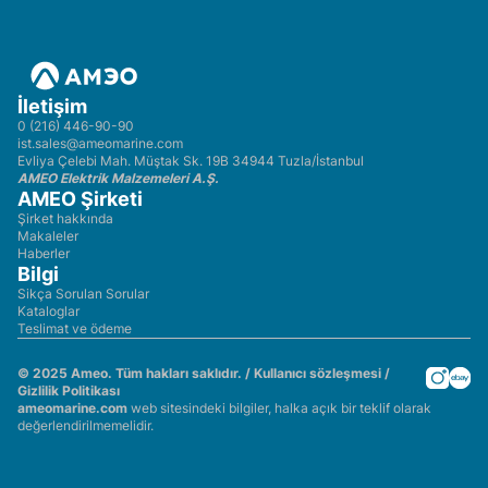
İletişim
0 (216) 446-90-90
ist.sales@ameomarine.com
Evliya Çelebi Mah. Müştak Sk. 19B 34944 Tuzla/İstanbul
AMEO Elektrik Malzemeleri A.Ş.
AMEO Şirketi
Şirket hakkında
Makaleler
Haberler
Bilgi
Sikça Sorulan Sorular
Kataloglar
Teslimat ve ödeme
© 2025 Ameo. Tüm hakları saklıdır. /
Kullanıcı sözleşmesi
/
Gizlilik Politikası
ameomarine.com
web sitesindeki bilgiler, halka açık bir teklif olarak
değerlendirilmemelidir.