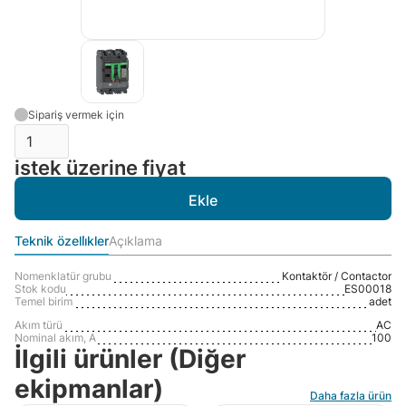
Sipariş vermek için
istek üzerine fiyat
Teknik özelli̇kler
Açıklama
Nomenklatür grubu
Kontaktör / Contactor
Stok kodu
ES00018
Temel birim
adet
Akım türü
AC
Nominal akım, A
100
İlgili ürünler (Diğer
ekipmanlar)
Daha fazla ürün