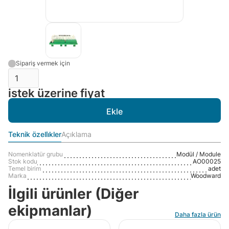
Sipariş vermek için
istek üzerine fiyat
Teknik özelli̇kler
Açıklama
Nomenklatür grubu
Modül / Module
Stok kodu
AO00025
Temel birim
adet
Marka
Woodward
İlgili ürünler (Diğer
ekipmanlar)
Daha fazla ürün