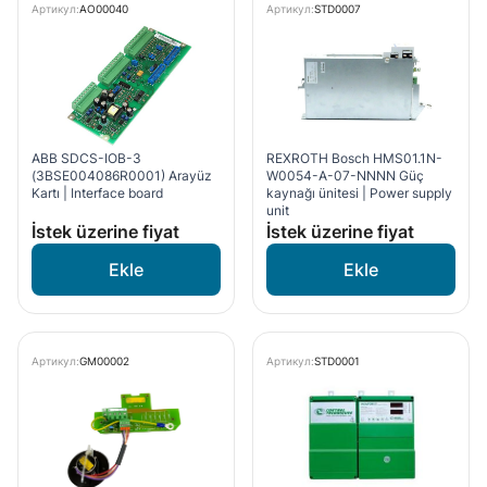
Артикул:
AO00040
Артикул:
STD0007
ABB SDCS-IOB-3
REXROTH Bosch HMS01.1N-
(3BSE004086R0001) Arayüz
W0054-A-07-NNNN Güç
Kartı | Interface board
kaynağı ünitesi | Power supply
unit
İstek üzerine fiyat
İstek üzerine fiyat
Артикул:
GM00002
Артикул:
STD0001