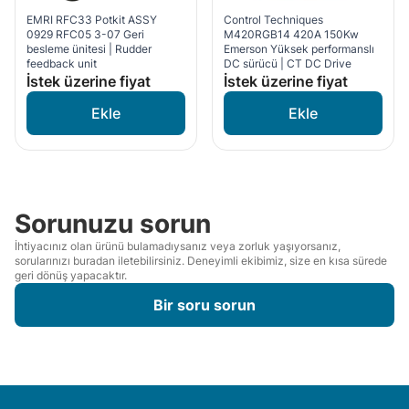
EMRI RFC33 Potkit ASSY
Control Techniques
0929 RFC05 3-07 Geri
M420RGB14 420A 150Kw
besleme ünitesi | Rudder
Emerson Yüksek performanslı
feedback unit
DC sürücü | CT DC Drive
İstek üzerine fiyat
İstek üzerine fiyat
Sorunuzu sorun
İhtiyacınız olan ürünü bulamadıysanız veya zorluk yaşıyorsanız,
sorularınızı buradan iletebilirsiniz. Deneyimli ekibimiz, size en kısa sürede
geri dönüş yapacaktır.
Bir soru sorun