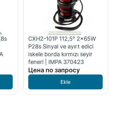
28s
CXH2-101P 112,5° 2x65W
P28s Sinyal ve ayırt edici
PA
iskele borda kırmızı seyir
feneri | IMPA 370423
Цена по запросу