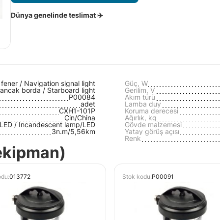
Dünya genelinde teslimat ✈️
 fener / Navigation signal light
Güç, W
ancak borda / Starboard light
Gerilim, V
P00084
Akım türü
adet
Lamba duy
CXH1-101P
Koruma derecesi
Çin/Сhina
Ağırlık, kg
LED / Incandescent lamp/LED
Gövde malzemesi
3n.m/5,56km
Yatay görüş açısı
Renk
 ekipman)
odu:
013772
Stok kodu:
P00091