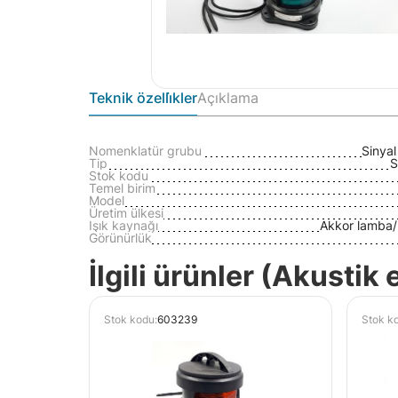
Teknik özelli̇kler
Açıklama
Nomenklatür grubu
Sinyal
Tip
S
Stok kodu
Temel birim
Model
Üretim ülkesi
Işık kaynağı
Akkor lamba/
Görünürlük
İlgili ürünler (Akustik
Stok kodu:
603239
Stok k