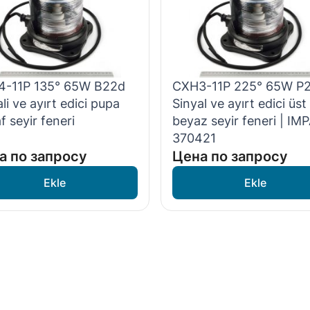
-11P 135° 65W B22d
CXH3-11P 225° 65W P
li ve ayırt edici pupa
Sinyal ve ayırt edici üst
f seyir feneri
beyaz seyir feneri | IM
370421
а по запросу
Цена по запросу