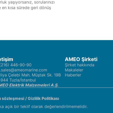
luk yaşıyorsanız, sorularınızı
ze en kısa sürede geri dönüş
etişim
AMEO Şirketi
(216) 446-90-90
Şirket hakkında
t.sales@ameomarine.com
Makaleler
liya Çelebi Mah. Müştak Sk. 19B
Haberler
944 Tuzla/İstanbul
EO Elektrik Malzemeleri A.Ş.
cı sözleşmesi
/
Gizlilik Politikası
ka açık bir teklif olarak değerlendirilmemelidir.