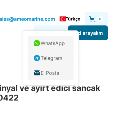
.sales@ameomarine.com
Türkçe
0
Sizi arayalım
Bize yazın
WhatsApp
Telegram
E-Posta
yal ve ayırt edici sancak
70422