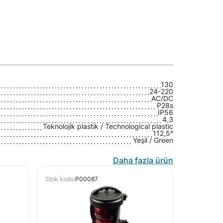
130
24-220
AC/DC
P28s
IP56
4,3
Teknolojik plastik / Technological plastic
112,5°
Yeşil / Green
Daha fazla ürün
Stok kodu:
P00087