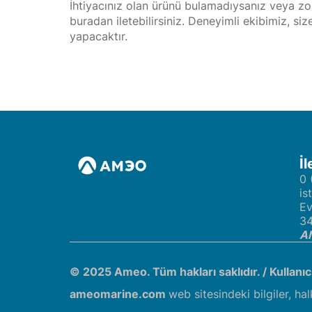
İhtiyacınız olan ürünü bulamadıysanız veya zor
buradan iletebilirsiniz. Deneyimli ekibimiz, si
yapacaktır.
İl
0 
is
Ev
34
AM
© 2025 Ameo. Tüm hakları saklıdır. /
Kullanı
ameomarine.com
web sitesindeki bilgiler, hal