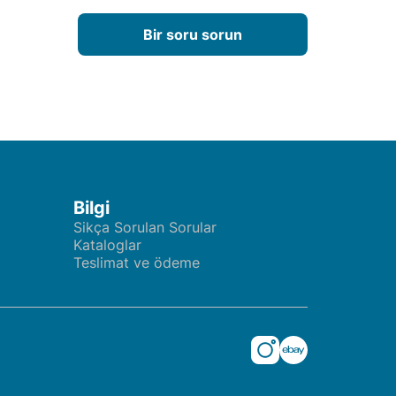
Bir soru sorun
Bilgi
Sikça Sorulan Sorular
Kataloglar
Teslimat ve ödeme