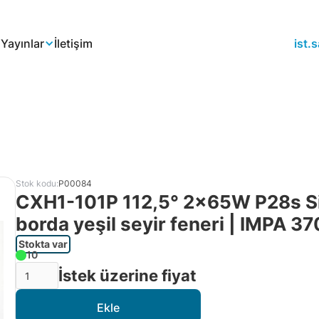
a
Yayınlar
İletişim
ist
Stok kodu:
P00084
CXH1-101P 112,5° 2x65W P28s Sin
borda yeşil seyir feneri | IMPA 3
Stokta var
10
İstek üzerine fiyat