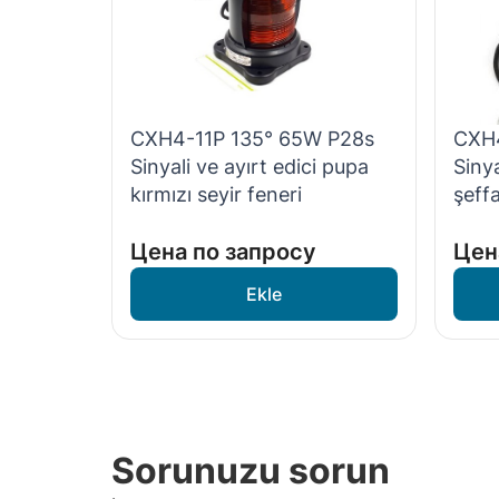
CXH4-11P 135° 65W P28s
CXH4
Sinyali ve ayırt edici pupa
Sinya
kırmızı seyir feneri
şeffa
Цена по запросу
Цен
Sorunuzu sorun