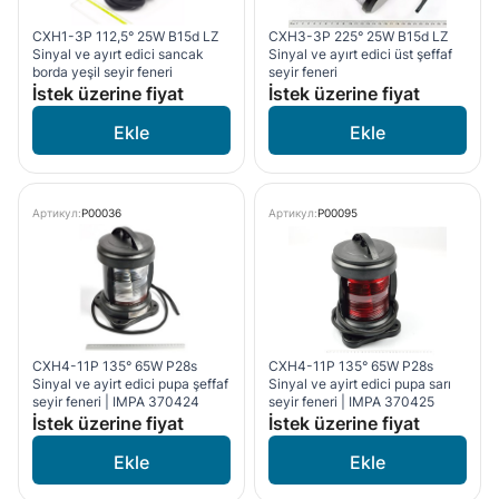
CXH1-3P 112,5° 25W B15d LZ
CXH3-3P 225° 25W B15d LZ
Sinyal ve ayırt edici sancak
Sinyal ve ayırt edici üst şeffaf
borda yeşil seyir feneri
seyir feneri
İstek üzerine fiyat
İstek üzerine fiyat
Артикул:
P00036
Артикул:
P00095
CXH4-11P 135° 65W P28s
CXH4-11P 135° 65W P28s
Sinyal ve ayirt edici pupa şeffaf
Sinyal ve ayirt edici pupa sarı
seyir feneri | IMPA 370424
seyir feneri | IMPA 370425
İstek üzerine fiyat
İstek üzerine fiyat