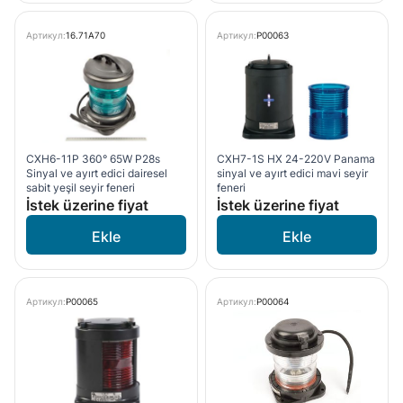
Артикул:
16.71A70
Артикул:
P00063
CXH6-11P 360° 65W P28s
CXH7-1S HX 24-220V Panama
Sinyal ve ayırt edici dairesel
sinyal ve ayırt edici mavi seyir
sabit yeşil seyir feneri
feneri
İstek üzerine fiyat
İstek üzerine fiyat
Артикул:
P00065
Артикул:
P00064