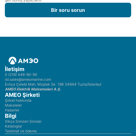
geri dönüş yapacaktır.
Bir soru sorun
İletişim
0 (216) 446-90-90
ist.sales@ameomarine.com
Evliya Çelebi Mah. Müştak Sk. 19B 34944 Tuzla/İstanbul
AMEO Elektrik Malzemeleri A.Ş.
AMEO Şirketi
Şirket hakkında
Makaleler
Haberler
Bilgi
Sikça Sorulan Sorular
Kataloglar
Teslimat ve ödeme