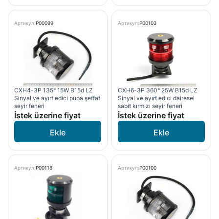
Артикул:
P00099
Артикул:
P00103
CXH4-3P 135° 15W B15d LZ
CXH6-3P 360° 25W B15d LZ
Sinyal ve ayırt edici pupa şeffaf
Sinyal ve ayırt edici dairesel
seyir feneri
sabit kırmızı seyir feneri
İstek üzerine fiyat
İstek üzerine fiyat
Артикул:
P00116
Артикул:
P00100