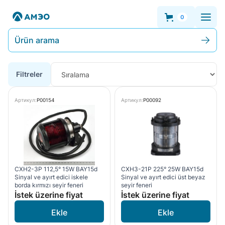
0
Ürün arama
Filtreler
Артикул:
P00154
Артикул:
P00092
CXH2-3P 112,5° 15W BAY15d
CXH3-21P 225° 25W BAY15d
Sinyal ve ayırt edici iskele
Sinyal ve ayırt edici üst beyaz
borda kırmızı seyir feneri
seyir feneri
İstek üzerine fiyat
İstek üzerine fiyat