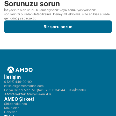
Sorunuzu sorun
İhtiyacınız olan ürünü bulamadıysanız veya zorluk yaşıyorsanız,
sorularınızı buradan iletebilirsiniz. Deneyimli ekibimiz, size en kısa sürede
geri dönüş yapacaktır.
Bir soru sorun
İletişim
0 (216) 446-90-90
ist.sales@ameomarine.com
Evliya Çelebi Mah. Müştak Sk. 19B 34944 Tuzla/İstanbul
AMEO Elektrik Malzemeleri A.Ş.
AMEO Şirketi
Şirket hakkında
Makaleler
Haberler