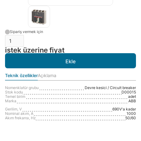
Sipariş vermek için
istek üzerine fiyat
Teknik özelli̇kler
Açıklama
Nomenklatür grubu
Devre kesici / Circuit breaker
Stok kodu
D00015
Temel birim
adet
Marka
ABB
Gerilim, V
690V'a kadar
Nominal akım, A
1000
Akım frekansı, Hz
50/60