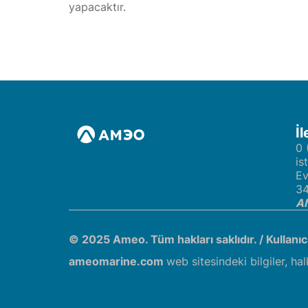
yapacaktır.
İl
0 
is
Ev
34
AM
© 2025 Ameo. Tüm hakları saklıdır. /
Kullanı
ameomarine.com
web sitesindeki bilgiler, hal