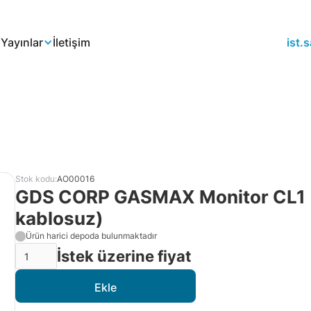
a
Yayınlar
İletişim
ist
Stok kodu:
AO00016
GDS CORP GASMAX Monitor СL1 (
kablosuz)
Ürün harici depoda bulunmaktadır
İstek üzerine fiyat