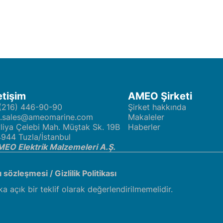
etişim
AMEO Şirketi
(216) 446-90-90
Şirket hakkında
t.sales@ameomarine.com
Makaleler
liya Çelebi Mah. Müştak Sk. 19B
Haberler
944 Tuzla/İstanbul
EO Elektrik Malzemeleri A.Ş.
cı sözleşmesi
/
Gizlilik Politikası
ka açık bir teklif olarak değerlendirilmemelidir.