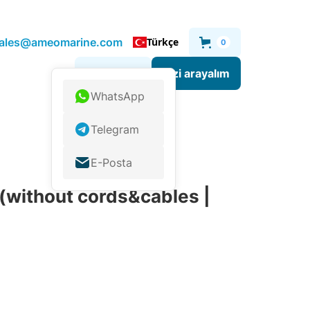
.sales@ameomarine.com
Türkçe
0
Sizi arayalım
Bize yazın
WhatsApp
Telegram
E-Posta
without cords&cables |