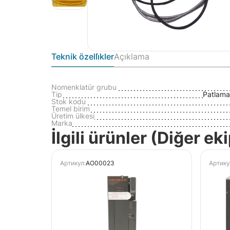
Teknik özelli̇kler
Açıklama
Nomenklatür grubu
Tip
Patlama
Stok kodu
Temel birim
Üretim ülkesi
Marka
İlgili ürünler (Diğer e
Артикул:
AO00023
Артику