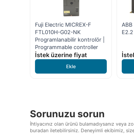
Fuji Electric MICREX-F
ABB
FTL010H-G02-NK
E2.2
Programlanabilir kontrolör |
Programmable controller
İstek üzerine fiyat
İste
Sorunuzu sorun
İhtiyacınız olan ürünü bulamadıysanız veya zor
buradan iletebilirsiniz. Deneyimli ekibimiz, si