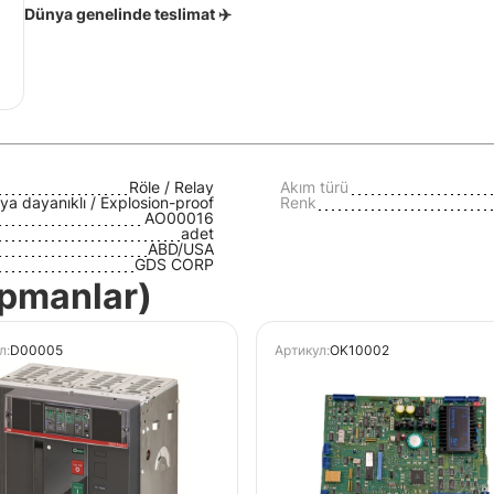
Dünya genelinde teslimat ✈️
Röle / Relay
Akım türü
ya dayanıklı / Explosion-proof
Renk
AO00016
adet
ABD/USA
GDS CORP
kipmanlar)
л:
D00005
Артикул:
OK10002