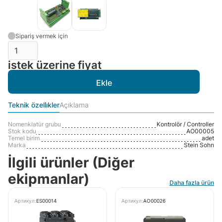
Sipariş vermek için
istek üzerine fiyat
Teknik özelli̇kler
Açıklama
Nomenklatür grubu
Kontrolör / Controller
Stok kodu
AO00005
Temel birim
adet
Marka
Stein Sohn
İlgili ürünler (Diğer
ekipmanlar)
Daha fazla ürün
Артикул:
ES00014
Артикул:
AO00026