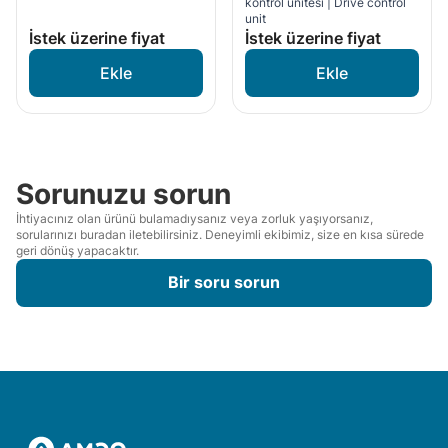
kontrol ünitesi | Drive control
unit
İstek üzerine fiyat
İstek üzerine fiyat
Sorunuzu sorun
İhtiyacınız olan ürünü bulamadıysanız veya zorluk yaşıyorsanız,
sorularınızı buradan iletebilirsiniz. Deneyimli ekibimiz, size en kısa sürede
geri dönüş yapacaktır.
Bir soru sorun