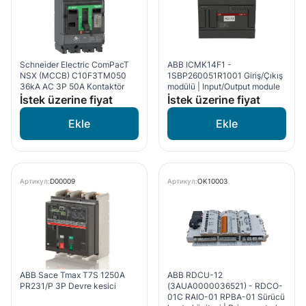
Schneider Electric ComPacT
ABB ICMK14F1 -
NSX (MCCB) C10F3TM050
1SBP260051R1001 Giriş/Çıkış
36kA AC 3P 50A Kontaktör
modülü | Input/Output module
İstek üzerine fiyat
İstek üzerine fiyat
Артикул:
D00009
Артикул:
OK10003
ABB Sace Tmax T7S 1250A
ABB RDCU-12
PR231/P 3P Devre kesici
(3AUA0000036521) - RDCO-
01C RAIO-01 RPBA-01 Sürücü