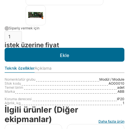
Sipariş vermek için
istek üzerine fiyat
Teknik özelli̇kler
Açıklama
Nomenklatür grubu
Modül / Module
Stok kodu
AO00010
Temel birim
adet
Marka
ABB
Koruma derecesi
IP20
Ağırlık, kg
1
İlgili ürünler (Diğer
ekipmanlar)
Daha fazla ürün