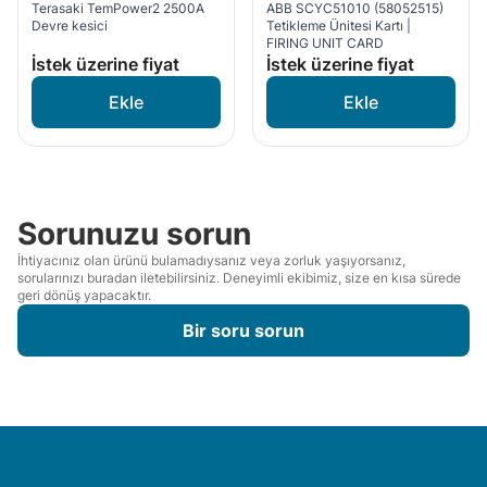
Terasaki TemPower2 2500A
ABB SCYC51010 (58052515)
Devre kesici
Tetikleme Ünitesi Kartı |
FIRING UNIT CARD
İstek üzerine fiyat
İstek üzerine fiyat
Sorunuzu sorun
İhtiyacınız olan ürünü bulamadıysanız veya zorluk yaşıyorsanız,
sorularınızı buradan iletebilirsiniz. Deneyimli ekibimiz, size en kısa sürede
geri dönüş yapacaktır.
Bir soru sorun